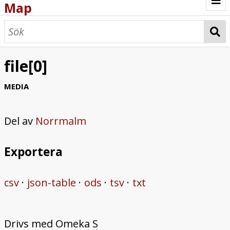
Map
Browse
Map
file[0]
MEDIA
Del av
Norrmalm
Exportera
csv
json-table
ods
tsv
txt
Drivs med Omeka S