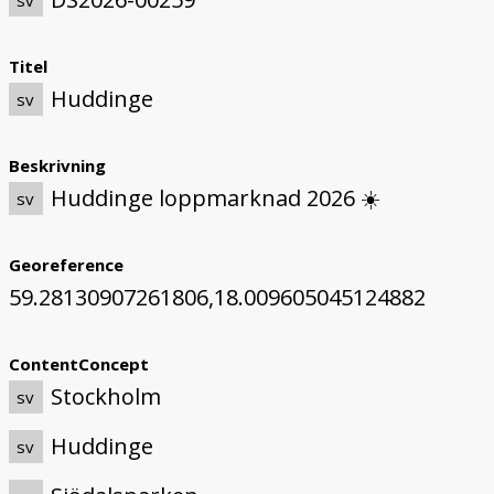
sv
Titel
Huddinge
sv
Beskrivning
Huddinge loppmarknad 2026 ☀️
sv
Georeference
59.28130907261806,18.009605045124882
ContentConcept
Stockholm
sv
Huddinge
sv