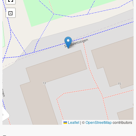
⊡
Leaflet
|
©
OpenStreetMap
contributors