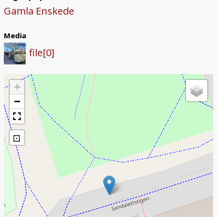
Gamla Enskede
Media
file[0]
+
−
⊡