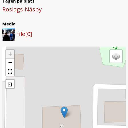
Tagen på plats
Roslags-Näsby
Media
file[0]
+
−
⊡