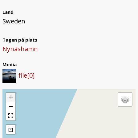
Land
Sweden
Tagen på plats
Nynäshamn
Media
file[0]
+
−
⊡