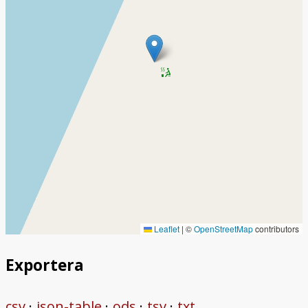
Leaflet
|
©
OpenStreetMap
contributors
Exportera
csv
json-table
ods
tsv
txt