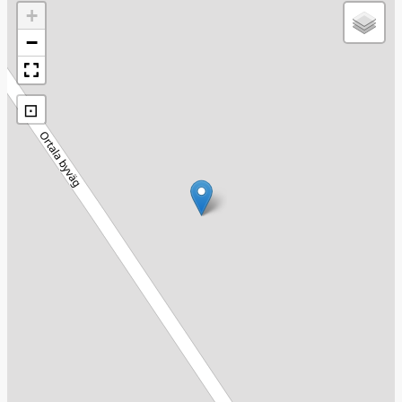
+
−
⊡