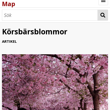
Map
Browse
Map
Körsbärsblommor
ARTIKEL