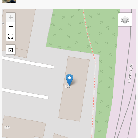
+
−
⊡