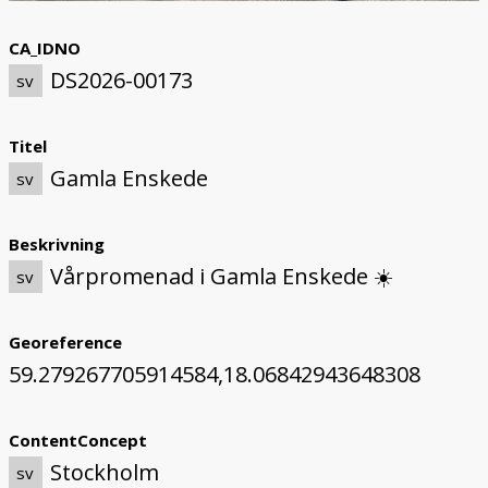
CA_IDNO
DS2026-00173
sv
Titel
Gamla Enskede
sv
Beskrivning
Vårpromenad i Gamla Enskede ☀️
sv
Georeference
59.279267705914584,18.06842943648308
ContentConcept
Stockholm
sv