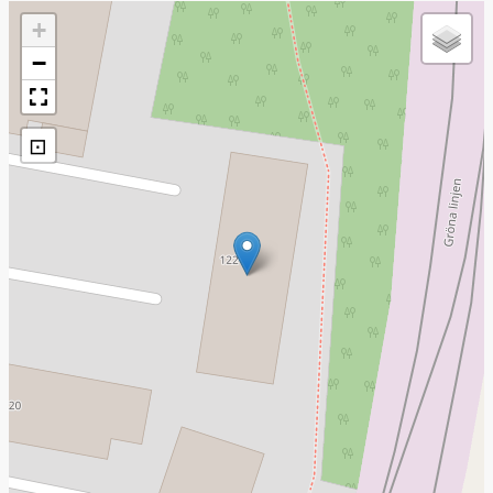
+
−
⊡