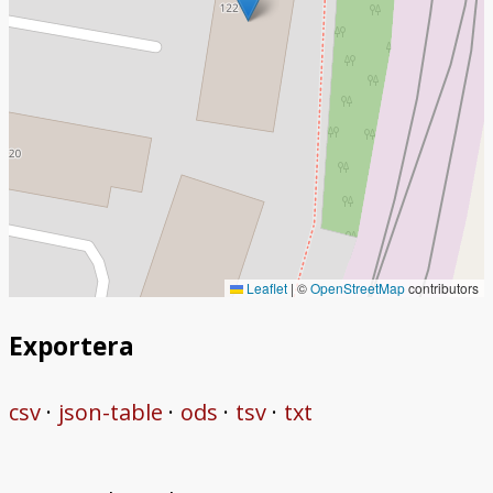
Leaflet
|
©
OpenStreetMap
contributors
Exportera
csv
json-table
ods
tsv
txt