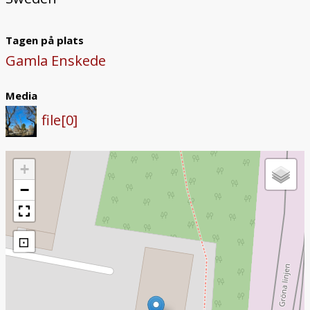
Tagen på plats
Gamla Enskede
Media
file[0]
+
−
⊡