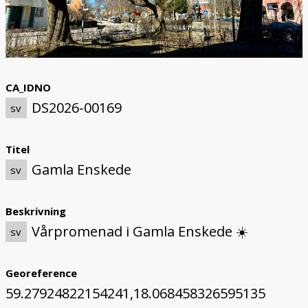
CA_IDNO
DS2026-00169
sv
Titel
Gamla Enskede
sv
Beskrivning
Vårpromenad i Gamla Enskede ☀️
sv
Georeference
59.27924822154241,18.068458326595135