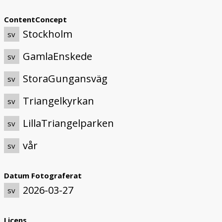
ContentConcept
Stockholm
sv
GamlaEnskede
sv
StoraGungansväg
sv
Triangelkyrkan
sv
LillaTriangelparken
sv
vår
sv
Datum Fotograferat
2026-03-27
sv
Licens