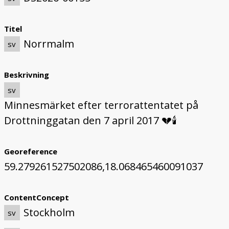
Titel
Norrmalm
sv
Beskrivning
sv
Minnesmärket efter terrorattentatet på
Drottninggatan den 7 april 2017 💔🕯️
Georeference
59.279261527502086,18.068465460091037
ContentConcept
Stockholm
sv