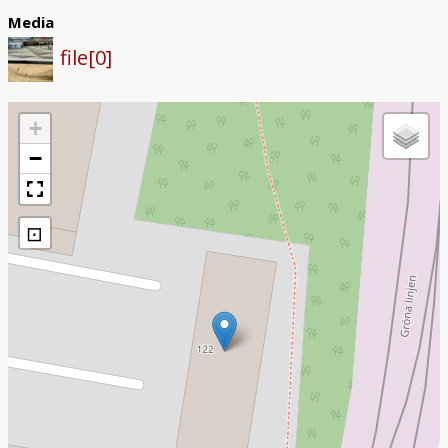
Media
file[0]
+
−
⊡