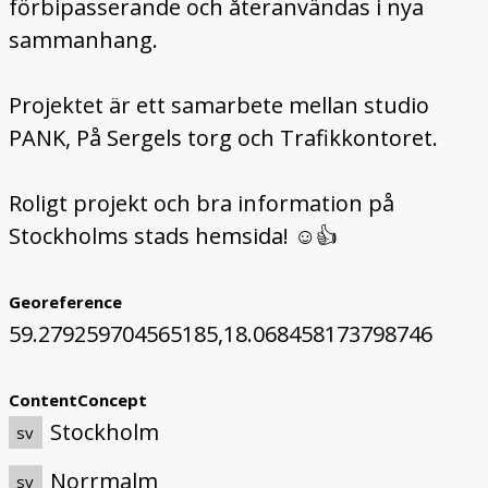
förbipasserande och återanvändas i nya
sammanhang.
Projektet är ett samarbete mellan studio
PANK, På Sergels torg och Trafikkontoret.
Roligt projekt och bra information på
Stockholms stads hemsida! ☺️👍
Georeference
59.279259704565185,18.068458173798746
ContentConcept
Stockholm
sv
Norrmalm
sv