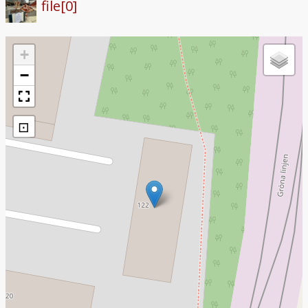
file[0]
+
−
⊡