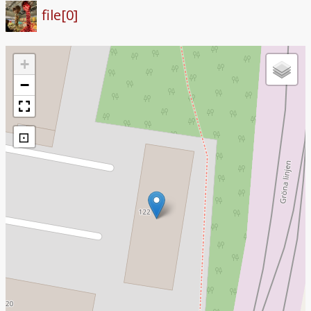
file[0]
+
−
⊡