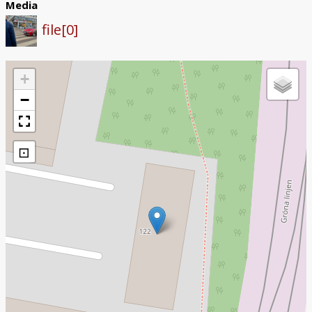
Media
file[0]
+
−
⊡