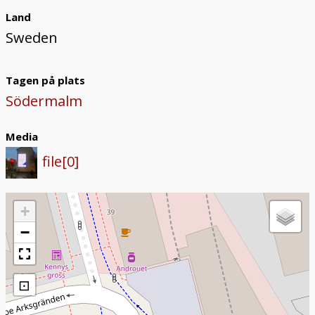
Land
Sweden
Tagen på plats
Södermalm
Media
file[0]
+
−
⊡