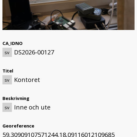
CA_IDNO
DS2026-00127
sv
Titel
Kontoret
sv
Beskrivning
Inne och ute
sv
Georeference
59.30909107571244,18.09116012109685