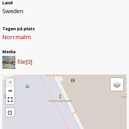
Land
Sweden
Tagen på plats
Norrmalm
Media
file[0]
+
−
⊡