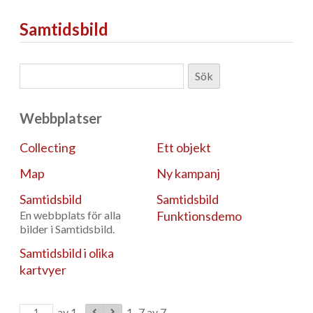
Samtidsbild
Webbplatser
Collecting
Ett objekt
Map
Ny kampanj
Samtidsbild
Samtidsbild
En webbplats för alla
Funktionsdemo
bilder i Samtidsbild.
Samtidsbild i olika
kartvyer
av 1
1–7 av 7